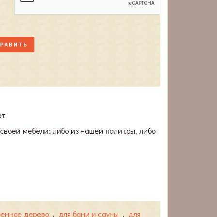
ет
своей мебели: либо из нашей палитры, либо
ренное дерево
,
для бани и сауны
,
для